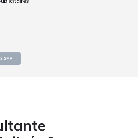
blicitaires
NS SMA
ultante