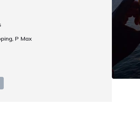
s
pping, P Max