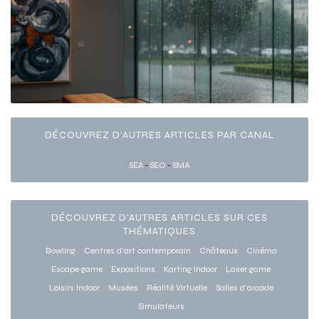
DÉCOUVREZ D'AUTRES ARTICLES PAR CANAL
SEA
-
SEO
-
SMA
DÉCOUVREZ D'AUTRES ARTICLES SUR CES
THÉMATIQUES
Bowling
Centres d'art contemporain
Châteaux
Cinéma
Escape game
Expositions
Karting Indoor
Laser game
Loisirs Indoor
Musées
Réalité Virtuelle
Salles d'arcade
Simulateurs