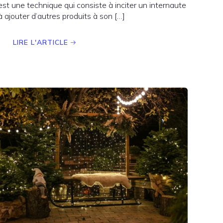
est une technique qui consiste à inciter un internaute
à ajouter d’autres produits à son […]
LIRE L'ARTICLE