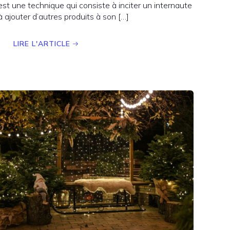
est une technique qui consiste à inciter un internaute
à ajouter d’autres produits à son […]
LIRE L'ARTICLE