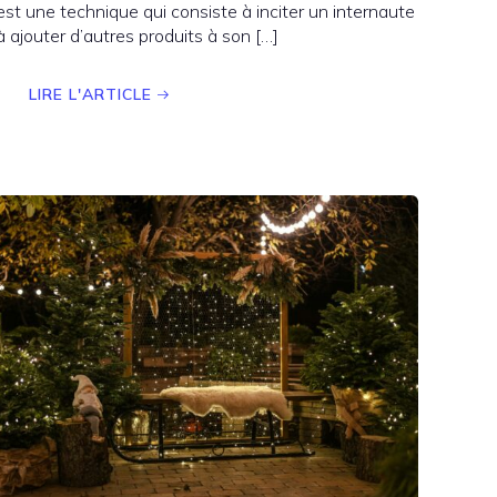
est une technique qui consiste à inciter un internaute
à ajouter d’autres produits à son […]
LIRE L'ARTICLE